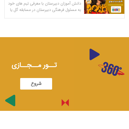
دانش آموزان دبیرستان با معرفی تیم های خود
به مسئول فرهنگی دبیرستان در مسابقه گل یا
پوچ به رقابت با یکدیگر پرداختند
تــور مــجــازی
شروع